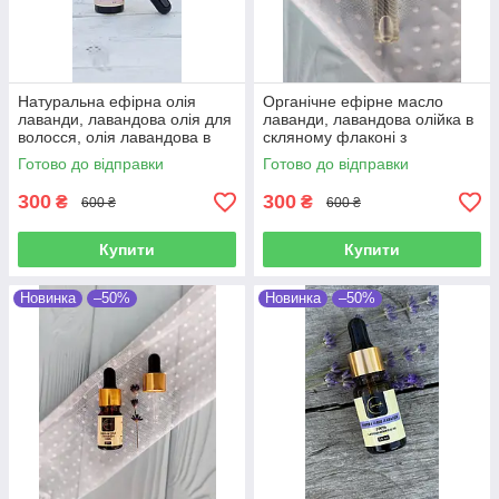
Натуральна ефірна олія
Органічне ефірне масло
лаванди, лавандова олія для
лаванди, лавандова олійка в
волосся, олія лавандова в
скляному флаконі з
скляному флаконні з
кульокою, олія лаванди
Готово до відправки
Готово до відправки
піпеткою Lavander Gold 5 мл
лікарської
300
300
₴
₴
600 ₴
600 ₴
Купити
Купити
Новинка
–50%
Новинка
–50%