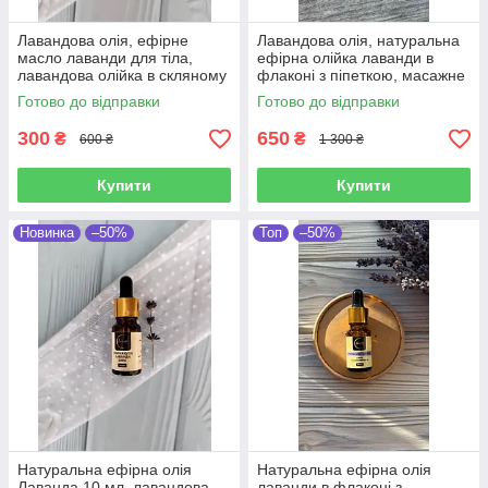
Лавандова олія, ефірне
Лавандова олія, натуральна
масло лаванди для тіла,
ефірна олійка лаванди в
лавандова олійка в скляному
флаконі з піпеткою, масажне
флаконі з пітеткою, олія
масло лаванди 10 мл
Готово до відправки
Готово до відправки
лаванди лікарської, 5 мл
300
650
₴
₴
600 ₴
1 300 ₴
Купити
Купити
Новинка
–50%
Топ
–50%
Натуральна ефірна олія
Натуральна ефірна олія
Лаванда 10 мл, лавандова
лаванди в флаконі з