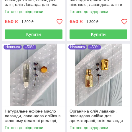
олія, олія Лаванда для тіла
піпеткою, лавандова олія в
10 мл
скляному флаконі, 10 мл
Готово до відправки
Готово до відправки
650
650
₴
₴
1 300 ₴
1 300 ₴
Купити
Купити
Новинка
–50%
Новинка
–50%
Натуральне ефірне масло
Органічна олія лаванди,
лаванди, лавандова олійка в
лавандова олійка для
скляному флаконі роллері,
ароматерапії, олія лаванди
олія лаванди лікарської, 6 мл
лікарької в флаконі з кулькою
Готово до відправки
Готово до відправки