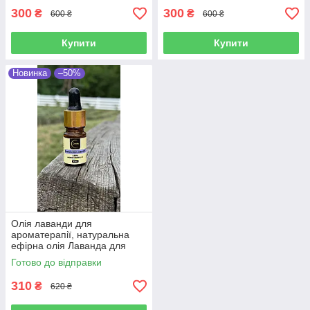
300
300
₴
₴
600 ₴
600 ₴
Купити
Купити
Новинка
–50%
Олія лаванди для
ароматерапії, натуральна
ефірна олія Лаванда для
масажу, лавандова олія, олія
Готово до відправки
Лаванда для тіла 5 мл
310
₴
620 ₴