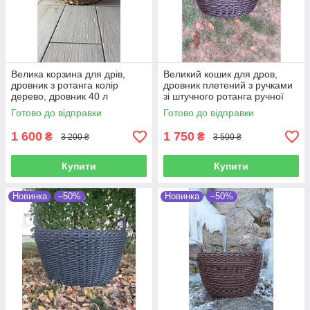
Велика корзина для дрів,
Великий кошик для дров,
дровник з ротанга колір
дровник плетений з ручками
дерево, дровник 40 л
зі штучного ротанга ручної
роботи 45 л
Готово до відправки
Готово до відправки
1 600
1 750
₴
₴
3 200 ₴
3 500 ₴
Купити
Купити
Новинка
–50%
Новинка
–50%