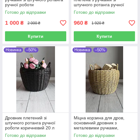
ручної роботи
штучного ротанга ручної
роботи 20 л
Готово до відправки
Готово до відправки
1 000
960
₴
₴
2 000 ₴
1 920 ₴
Купити
Купити
Новинка
–50%
Новинка
–50%
Дровник плетений зі
Міцна корзина для дров,
штучного ротанга ручної
основиний дровник з
роботи коричневий 20 л
металевими ручками,
дровниця до каміна, ручнами
Готово до відправки
Готово до відправки
з штучного ротангу 20 л