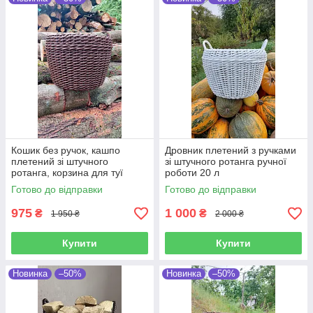
Кошик без ручок, кашпо
Дровник плетений з ручками
плетений зі штучного
зі штучного ротанга ручної
ротанга, корзина для туї
роботи 20 л
ручної роботи 20 л.
Готово до відправки
Готово до відправки
975
1 000
₴
₴
1 950 ₴
2 000 ₴
Купити
Купити
Новинка
–50%
Новинка
–50%