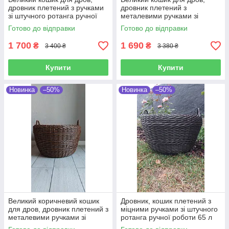
дровник плетений з ручками
дровник плетений з
зі штучного ротанга ручної
металевими ручками зі
роботи 45 л
штучного ротанга ручної
Готово до відправки
Готово до відправки
роботи 45 л
1 700
1 690
₴
₴
3 400 ₴
3 380 ₴
Купити
Купити
Новинка
–50%
Новинка
–50%
Великий коричневий кошик
Дровник, кошик плетений з
для дров, дровник плетений з
міцними ручками зі штучного
металевими ручками зі
ротанга ручної роботи 65 л
штучного ротанга ручної