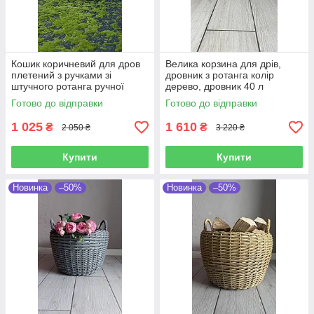
Кошик коричневий для дров
Велика корзина для дрів,
плетений з ручками зі
дровник з ротанга колір
штучного ротанга ручної
дерево, дровник 40 л
роботи 20 л
Готово до відправки
Готово до відправки
1 025
1 610
₴
₴
2 050 ₴
3 220 ₴
Купити
Купити
Новинка
–50%
Новинка
–50%