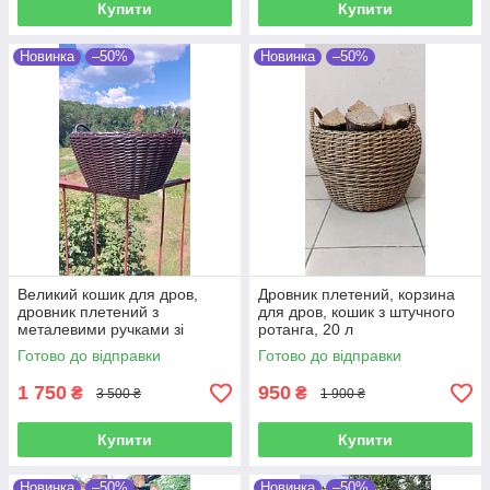
Купити
Купити
Новинка
–50%
Новинка
–50%
Великий кошик для дров,
Дровник плетений, корзина
дровник плетений з
для дров, кошик з штучного
металевими ручками зі
ротанга, 20 л
штучного ротанга ручної
Готово до відправки
Готово до відправки
роботи 45 л
1 750
950
₴
₴
3 500 ₴
1 900 ₴
Купити
Купити
Новинка
–50%
Новинка
–50%