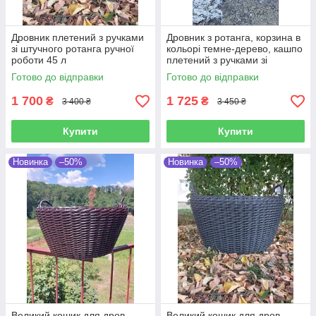
Дровник плетений з ручками
Дровник з ротанга, корзина в
зі штучного ротанга ручної
кольорі темне-дерево, кашпо
роботи 45 л
плетений з ручками зі
штучного ротанга 45 л
Готово до відправки
Готово до відправки
1 700
1 725
₴
₴
3 400 ₴
3 450 ₴
Купити
Купити
Новинка
–50%
Новинка
–50%
Великий кошик для дров,
Великий кошик для дров,