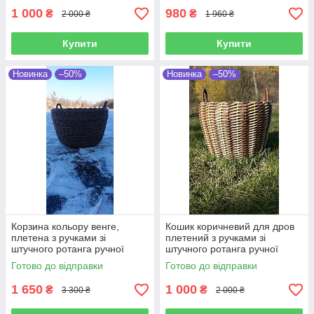
1 000
980
₴
₴
2 000 ₴
1 960 ₴
Купити
Купити
Новинка
–50%
Новинка
–50%
Корзина кольору венге,
Кошик коричневий для дров
плетена з ручками зі
плетений з ручками зі
штучного ротанга ручної
штучного ротанга ручної
роботи 45 л
роботи 20 л
Готово до відправки
Готово до відправки
1 650
1 000
₴
₴
3 300 ₴
2 000 ₴