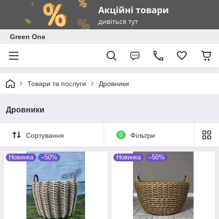
Green One
Товари та послуги
Дровники
Дровники
Сортування
0
Фільтри
Новинка
–50%
Новинка
–50%