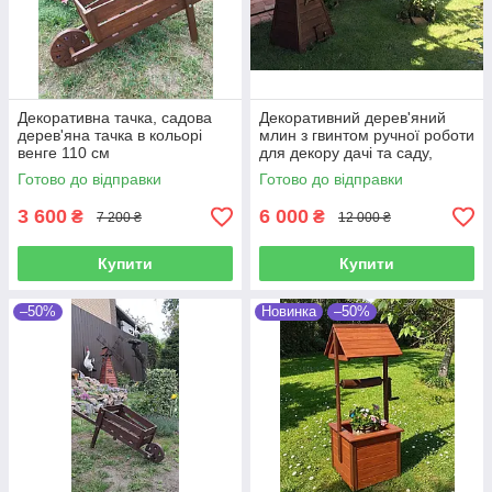
Декоративна тачка, садова
Декоративний дерев'яний
дерев'яна тачка в кольорі
млин з гвинтом ручної роботи
венге 110 см
для декору дачі та саду,
висота 160 см
Готово до відправки
Готово до відправки
3 600
6 000
₴
₴
7 200 ₴
12 000 ₴
Купити
Купити
–50%
Новинка
–50%