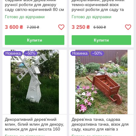
ручної роботи для декору
темно-коричневий візок
саду світло-коричневий 80 см
ручної роботи для саду та
подвір'я, 80х50 см
Готово до відправки
Готово до відправки
3 600
3 250
₴
₴
7 200 ₴
6 500 ₴
Купити
Купити
Новинка
–50%
Новинка
–50%
Декоративний дерев'яний
Деревʼяна тачка, садова
млин, білий млин для декору,
декоративна тачка, візок для
млинок для дачі висота 160
саду, кашпо для квітів з
см
дерева, 110 см