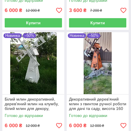
Готово до відправки
Готово до відправки
6 000
3 600
₴
₴
12 000 ₴
7 200 ₴
Купити
Купити
Новинка
–50%
Новинка
–50%
Білий млин декоративний,
Декоративний дерев'яний
дерев'яний млин на клумбу,
млин з гвинтом ручної роботи
білий млин для декору,
для дачі та саду, висота 160
млинок для дачі висота 160
см
Готово до відправки
Готово до відправки
см
6 000
6 000
₴
₴
12 000 ₴
12 000 ₴