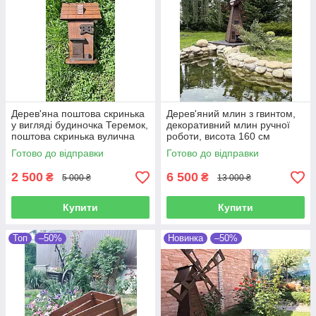
Дерев'яна поштова скринька
Дерев'яний млин з гвинтом,
у вигляді будиночка Теремок,
декоративний млин ручної
поштова скринька вулична
роботи, висота 160 см
для приватного будинку
Готово до відправки
Готово до відправки
ручної роботи
2 500
6 500
₴
₴
5 000 ₴
13 000 ₴
Купити
Купити
Топ
–50%
Новинка
–50%