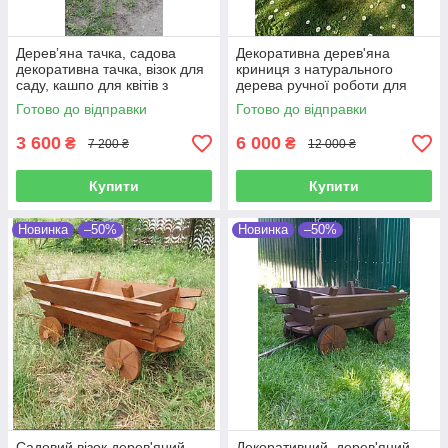
Деревʼяна тачка, садова
Декоративна дерев'яна
декоративна тачка, візок для
криниця з натурального
саду, кашпо для квітів з
дерева ручної роботи для
дерева, 110 см
декору саду
Готово до відправки
Готово до відправки
3 600
6 000
₴
₴
7 200 ₴
12 000 ₴
Купити
Купити
Новинка
–50%
Новинка
–50%
Садовий візок дерев'яний
Декоративний, дерев'яний