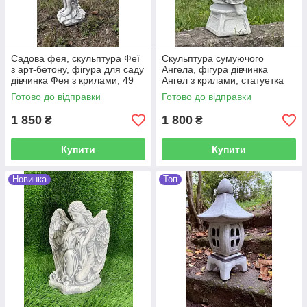
Садова фея, скульптура Феї
Скульптура сумуючого
з арт-бетону, фігура для саду
Ангела, фігура дівчинка
дівчинка Фея з крилами, 49
Ангел з крилами, статуетка
см
на цвинтар Ангел на
Готово до відправки
Готово до відправки
постаменті 41 см
1 850
1 800
₴
₴
Купити
Купити
Новинка
Топ