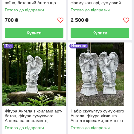
воїна, бетонний Ангел що
сірому кольорі, сумуючий
молиться 27 см
Ангел на могилу 43 см
Готово до відправки
Готово до відправки
700
2 500
₴
₴
Купити
Купити
Топ
Новинка
Фігура Ангела з крилами арт-
Набір скульптур сумуючого
бетон, фігура сумуючого
Ангела, фігура дівчинка
Ангела на постаменті,
Ангел з крилами, комплект
скульптура Ангела на молилу
статуеток на цвинтар Ангел
Готово до відправки
Готово до відправки
воїна 41 см
на постаменті 41 см