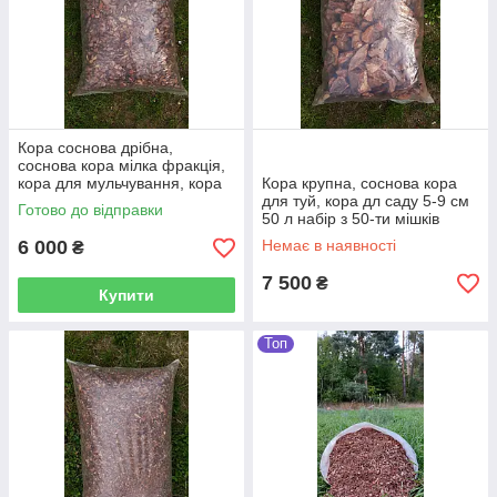
Кора соснова дрібна,
соснова кора мілка фракція,
кора для мульчування, кора
Кора крупна, соснова кора
для саду 50 л набір 50 мішків
для туй, кора дл саду 5-9 см
Готово до відправки
50 л набір з 50-ти мішків
6 000
Немає в наявності
₴
7 500
₴
Купити
Топ