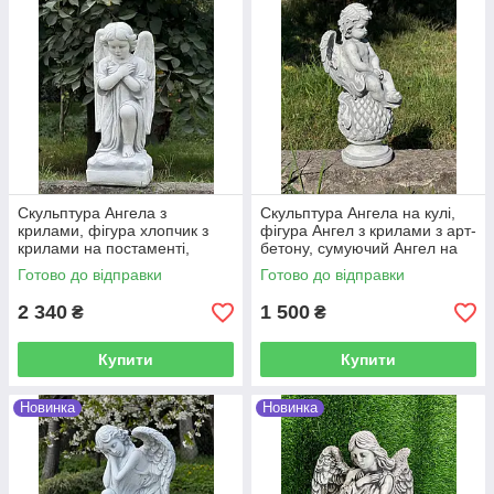
Скульптура Ангела з
Скульптура Ангела на кулі,
крилами, фігура хлопчик з
фігура Ангел з крилами з арт-
крилами на постаменті,
бетону, сумуючий Ангел на
Ангел з арт-бетону сірого-
могилу воїна 38 см
Готово до відправки
Готово до відправки
чорного кольору
2 340
1 500
₴
₴
Купити
Купити
Новинка
Новинка