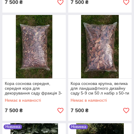
7 500
7 500
₴
₴
Кора соснова середня,
Кора соснова крупна, велика
середня кора для
для ландшафтного дизайну
декорування саду фракція 3-
саду 5-9 см 50 л набір з 50-ти
5 см об'єм мішка 50 л набір з
мішків
Немає в наявності
Немає в наявності
50-ти мішків
7 500
7 500
₴
₴
Новинка
Новинка