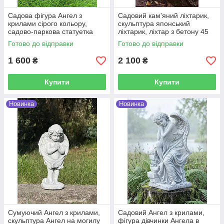
Садова фігура Ангел з
Садовий кам'яний ліхтарик,
крилами сірого кольору,
скульптура японський
садово-паркова статуетка
ліхтарик, ліхтар з бетону 45
дівчинки з крилами на
см
Готово до відправки
Готово до відправки
колінах, скульптура
скорботний ангел
1 600
2 100
₴
₴
Купити
Купити
Новинка
Новинка
Сумуючий Ангел з крилами,
Садовий Ангел з крилами,
скульптура Ангел на могилу
фігура дівчинки Ангела в