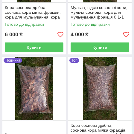
Кора соснова дрібна,
Мульча, відсів соснової кори,
соснова кора мілка фракція,
мульча соснова, кора для
кора для мульчування, кора
мульчування фракція 0.1-1
для саду 50 л набір 50 мішків
см 50 л набір з 50-ти мішків
Готово до відправки
Готово до відправки
6 000
4 000
₴
₴
Купити
Купити
Новинка
Топ
Кора соснова дрібна,
соснова кора мілка фракція,