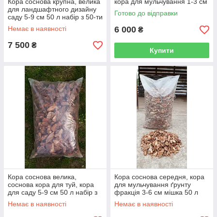
Кора соснова крупна, велика
кора для мульчування 1-3 см
для ландшафтного дизайну
50 л набір 50 мішків
Готово до відправки
саду 5-9 см 50 л набір з 50-ти
мішків
Немає в наявності
6 000
₴
7 500
₴
Купити
Кора соснова велика,
Кора соснова середня, кора
соснова кора для туй, кора
для мульчування ґрунту
для саду 5-9 см 50 л набір з
фракція 3-6 см мішка 50 л
50-ти мішків
набір з 50-ти мішків
Немає в наявності
Немає в наявності