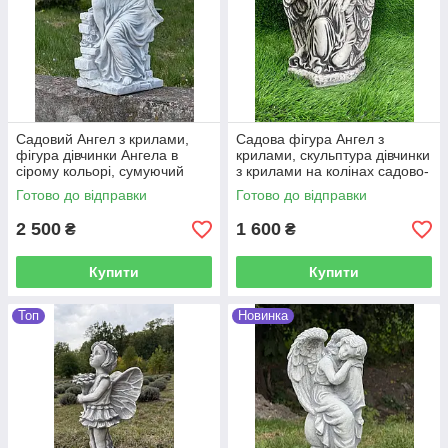
Садовий Ангел з крилами,
Садова фігура Ангел з
фігура дівчинки Ангела в
крилами, скульптура дівчинки
сірому кольорі, сумуючий
з крилами на колінах садово-
Ангел на могилу 43 см
паркова статуетка сіро-
Готово до відправки
Готово до відправки
чорного кольору ручного
2 500
1 600
₴
₴
Купити
Купити
Топ
Новинка