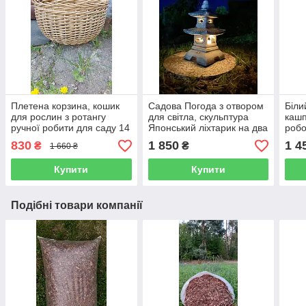
Плетена корзина, кошик
Садова Погода з отвором
Біли
для рослин з ротангу
для світла, скульптура
кашп
ручної робити для саду 14
Японський ліхтарик на два
робо
л
дахи 40 см
біли
830
1 850
1 4
₴
₴
1 660 ₴
Купити
Купити
Подібні товари компанії