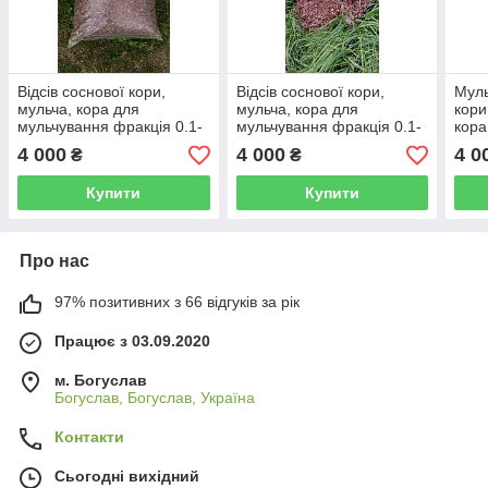
Відсів соснової кори,
Відсів соснової кори,
Муль
мульча, кора для
мульча, кора для
кори
мульчування фракція 0.1-
мульчування фракція 0.1-
кора
1 см 50 л набір з 50-ти
1 см 50 л набір з 50-ти
фрак
4 000
4 000
4 0
₴
₴
мішків
мішків
набі
Купити
Купити
Про нас
97% позитивних з 66 відгуків за рік
Працює з 03.09.2020
м. Богуслав
Богуслав, Богуслав, Україна
Контакти
Сьогодні вихідний