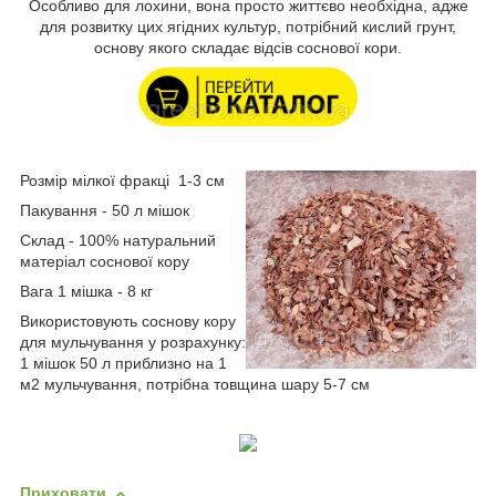
Особливо для лохини, вона просто життєво необхідна, адже
для розвитку цих ягідних культур, потрібний кислий грунт,
основу якого складає відсів соснової кори.
Розмір мілкої фракці
1-3 см
Пакування - 50 л мішок
Склад - 100% натуральний
матеріал соснової кору
Вага 1 мішка - 8 кг
Використовують соснову кору
для мульчування у розрахунку:
1 мішок 50 л приблизно на 1
м2 мульчування, потрібна товщина шару 5-7 см
Приховати