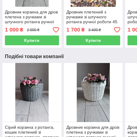
Дровник корзина для дров
Дровник плетений з
Дров
плетена з ручками зі
ручками зі штучного
штуч
штучного ротанга ручної
ротанга ручної роботи 45
робо
роботи 20 л
л
1 000
1 700
1 0
₴
₴
2 000 ₴
3 400 ₴
Купити
Купити
Подібні товари компанії
Сірий корзина з ротанга,
Дровник корзина для дров
Дров
кошик плетений зі
плетена з ручками зі
корз