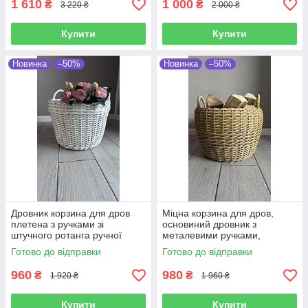
1 610
1 000
₴
₴
3 220 ₴
2 000 ₴
Купити
Купити
Новинка
–50%
Новинка
–50%
Дровник корзина для дров
Міцна корзина для дров,
плетена з ручками зі
основиний дровник з
штучного ротанга ручної
металевими ручками,
роботи 20 л
дровниця до каміна, ручнами
Готово до відправки
Готово до відправки
з штучного ротангу 20 л
960
980
₴
₴
1 920 ₴
1 960 ₴
Купити
Купити