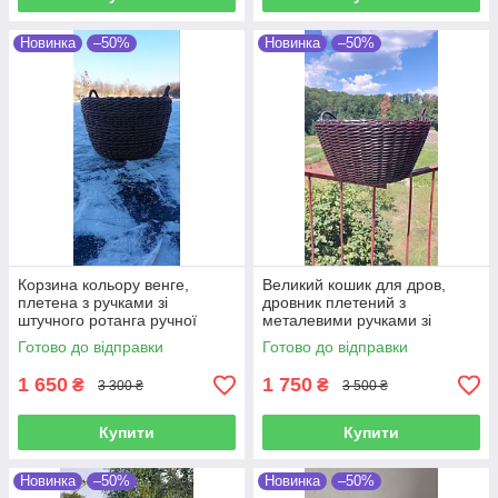
Новинка
–50%
Новинка
–50%
Корзина кольору венге,
Великий кошик для дров,
плетена з ручками зі
дровник плетений з
штучного ротанга ручної
металевими ручками зі
роботи 45 л
штучного ротанга ручної
Готово до відправки
Готово до відправки
роботи 45 л
1 650
1 750
₴
₴
3 300 ₴
3 500 ₴
Купити
Купити
Новинка
–50%
Новинка
–50%