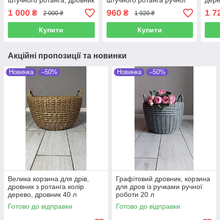
штучного ротанга, дровник
штучного ротанга ручної
дере
з ручками 20 л
роботи 20 л
ручк
1 000
960
1 7
₴
₴
2 000 ₴
1 920 ₴
рота
Купити
Купити
Акційні пропозиції та новинки
Новинка
–50%
Новинка
–50%
Велика корзина для дрів,
Графітовий дровник, корзина
дровник з ротанга колір
для дров із ручками ручної
дерево, дровник 40 л
роботи 20 л
Готово до відправки
Готово до відправки