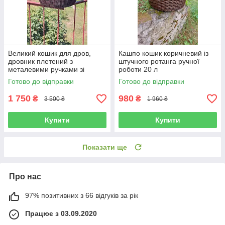
Великий кошик для дров,
Кашпо кошик коричневий із
дровник плетений з
штучного ротанга ручної
металевими ручками зі
роботи 20 л
штучного ротанга ручної
Готово до відправки
Готово до відправки
роботи 45 л
1 750
980
₴
₴
3 500 ₴
1 960 ₴
Купити
Купити
Показати ще
Про нас
97% позитивних з 66 відгуків за рік
Працює з 03.09.2020