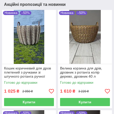
Акційні пропозиції та новинки
Новинка
–50%
Новинка
–50%
Кошик коричневий для дров
Велика корзина для дрів,
плетений з ручками зі
дровник з ротанга колір
штучного ротанга ручної
дерево, дровник 40 л
роботи 20 л
Готово до відправки
Готово до відправки
1 025
1 610
₴
₴
2 050 ₴
3 220 ₴
Купити
Купити
Новинка
–50%
Новинка
–50%