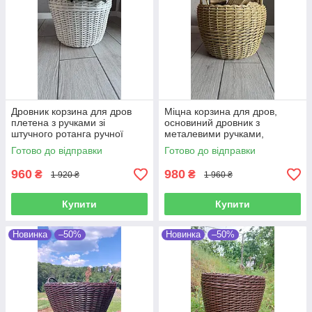
Дровник корзина для дров
Міцна корзина для дров,
плетена з ручками зі
основиний дровник з
штучного ротанга ручної
металевими ручками,
роботи 20 л
дровниця до каміна, ручнами
Готово до відправки
Готово до відправки
з штучного ротангу 20 л
960
980
₴
₴
1 920 ₴
1 960 ₴
Купити
Купити
Новинка
–50%
Новинка
–50%