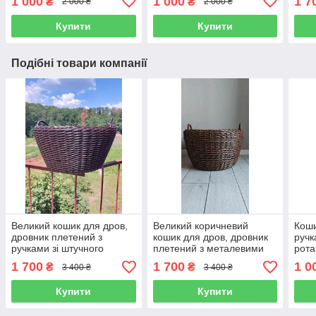
1 000
1 000
1 7
₴
₴
2 000 ₴
2 000 ₴
Купити
Купити
Подібні товари компанії
Великий кошик для дров,
Великий коричневий
Коши
дровник плетений з
кошик для дров, дровник
ручк
ручками зі штучного
плетений з металевими
рота
ротанга ручної роботи 45
ручками зі штучного
1 700
1 700
1 0
₴
₴
3 400 ₴
3 400 ₴
л
ротанга ручної роботи 45
л
Купити
Купити