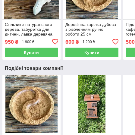
Стільчик з натурального
Дерев'яна тарілка дубова
Підс
дерева, табуретка для
з різбленням ручної
кафе
дитини, лавка деревяна
роботи 25 см
готе
без покриття, 25 см
дуба
950
600
500
₴
₴
1 900 ₴
1 200 ₴
Купити
Купити
Подібні товари компанії