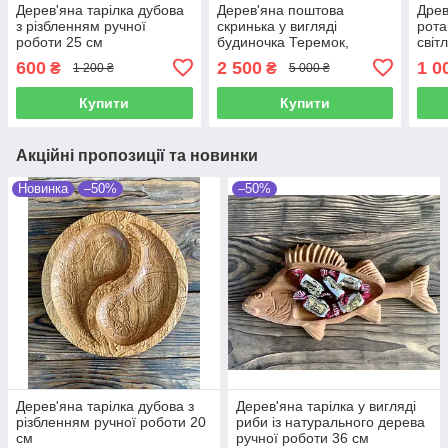
Дерев'яна тарілка дубова
Дерев'яна поштова
Древ
з різбленням ручної
скринька у вигляді
рота
роботи 25 см
будиночка Теремок,
світ
поштова скринька вулична
600
2 500
1 0
₴
₴
1 200 ₴
5 000 ₴
для приватного будинку
ручної роботи
Купити
Купити
Акційні пропозиції та новинки
Новинка
–50%
–50%
Дерев'яна тарілка дубова з
Дерев'яна тарілка у вигляді
різбленням ручної роботи 20
риби із натурального дерева
см
ручної роботи 36 см