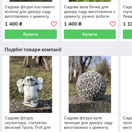
Садова фігура постамент,
Садова ваза бочка для
Садо
колона для декору саду
декору саду виготовлена ​​з
скул
виготовлена ​​з цементу,
цементу, ручної роботи
Лева
ручної роботи 39 см
сіро-чорна 30 см
цеме
1 400
1 400
1 1
₴
₴
см
Купити
Купити
Подібні товари компанії
Садова фігура,
Садова фігура куля
Садо
скульптура, статуетка
троянди для декору саду
троя
веселий Троль Troll для
виготовлена ​​з цементу,
виго
декору виготовлена ​​з
ручної роботи 23 см
ручн