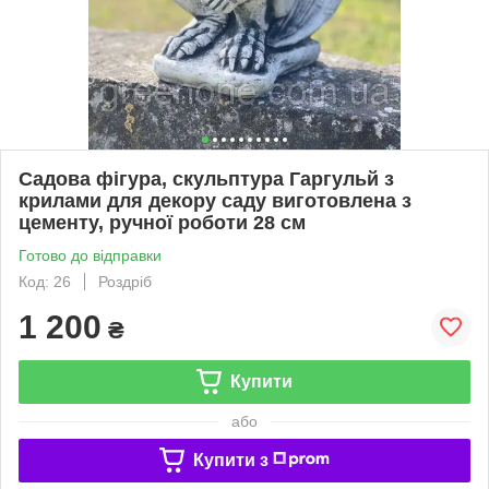
Садова фігура, скульптура Гаргульй з
крилами для декору саду виготовлена ​​з
цементу, ручної роботи 28 см
Готово до відправки
Код: 26
Роздріб
1 200
₴
Купити
або
Купити з