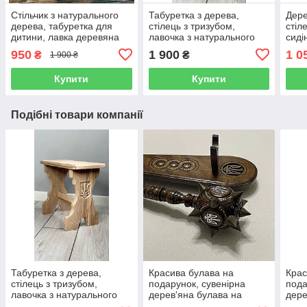
Стільчик з натурального
Табуретка з дерева,
Дере
дерева, табуретка для
стілець з тризубом,
стіл
дитини, лавка деревяна
лавочка з натурального
сиді
без покриття, 25 см
дерева, висотою 25 см
дере
950
1 900
1 0
₴
₴
1 900 ₴
Купити
Купити
Подібні товари компанії
Табуретка з дерева,
Красива булава на
Крас
стілець з тризубом,
подарунок, сувенірна
пода
лавочка з натурального
дерев'яна булава на
дере
дерева, висотою 25 см
підставці з Тризубом
підс