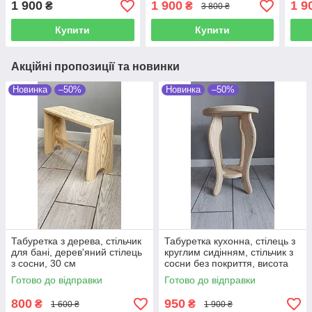
1 900
1 900
1 9
₴
₴
3 800 ₴
ручного різблення, 50 см
ручн
Купити
Купити
Акційні пропозиції та новинки
Новинка
–50%
Новинка
–50%
Табуретка з дерева, стільчик
Табуретка кухонна, стілець з
для бані, дерев'яний стілець
круглим сидінням, стільчик з
з сосни, 30 см
сосни без покриття, висота
40 см
Готово до відправки
Готово до відправки
800
950
₴
₴
1 600 ₴
1 900 ₴