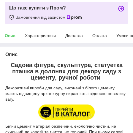
Що таке купити з Пром?
Замовлення під захистом
Опис
Характеристики
Доставка
Оплата
Умови п
Опис
Садова фігура, скульптура, статуетка
пташка в долонях для декору саду з
цементу, ручної роботи
Декоративні вироби для саду, виконані з білого цементу,
мають підвищену архітектурну виразність і відносно невелику
вагу.
Білий цемент матеріал безпечний, екологічно чистий, не
схильний до корозії та гниття, не горючий. При цьому садові