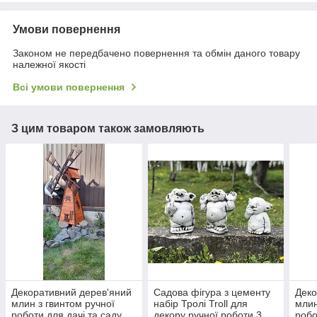
Умови повернення
Законом не передбачено повернення та обмін даного товару
належної якості
Всі умови повернення
З цим товаром також замовляють
Декоративний дерев'яний
Садова фігура з цементу
Деко
млин з гвинтом ручної
набір Тролі Troll для
млин
роботи для дачі та саду,
декору ручної роботи 3
робо