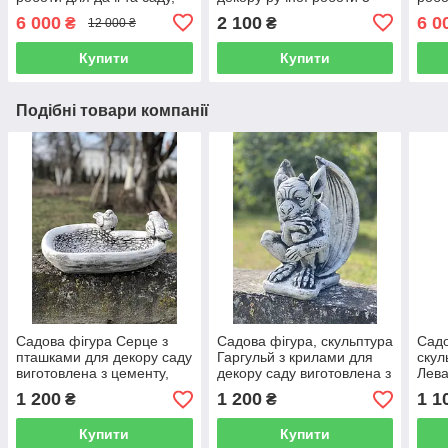
висота 160 см
штуки
саду
6 000
2 100
6 0
₴
₴
12 000 ₴
Купити
Купити
Подібні товари компанії
Садова фігура Серце з
Садова фігура, скульптура
Садо
пташками для декору саду
Гаргульй з крилами для
скул
виготовлена ​​з цементу,
декору саду виготовлена ​​з
Лева
ручної роботи
цементу, ручної роботи 28
цеме
1 200
1 200
1 1
₴
₴
см
см
Купити
Купити