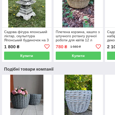
Садова фігура японський
Плетена корзина, кашпо з
Садо
ліхтар, скульптура
штучного ротангу ручної
набі
Японський будиночок на 3
роботи для квітів 12 л
деко
дахи, скульптура в
штук
1 800
780
2 1
₴
₴
1 560 ₴
японському стилі, 46 см
Купити
Купити
Подібні товари компанії