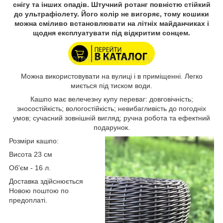
снігу та інших опадів. Штучний ротанг повністю стійкий
до ультрафіолету. Його колір не вигоряє, тому кошики
можна сміливо встановлювати на літніх майданчиках і
щодня експлуатувати під відкритим сонцем.
Можна використовувати на вулиці і в приміщенні. Легко
миється під тиском води.
Кашпо має велечезну купу переваг: довговічність;
зносостійкість; вологостійкість; невибагливість до погодніх
умов; сучасний зовнішній вигляд; ручна робота та ефектний
подарунок.
Розміри кашпо:
Висота 23 см
Об'єм - 16 л.
Доставка здійснюється
Новою поштою по
предоплаті.