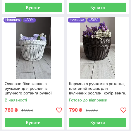
Купити
Купити
Новинка
–50%
Новинка
–50%
Основне біле кашпо з
Корзина з ручками з ротанга,
ручками для рослин із
плетиний кошик для
штучного ротанга ручної
вуличних рослин, колір венге,
робити 12 л
12 л
В наявності
Готово до відправки
780
790
₴
₴
1 560 ₴
1 580 ₴
Купити
Купити