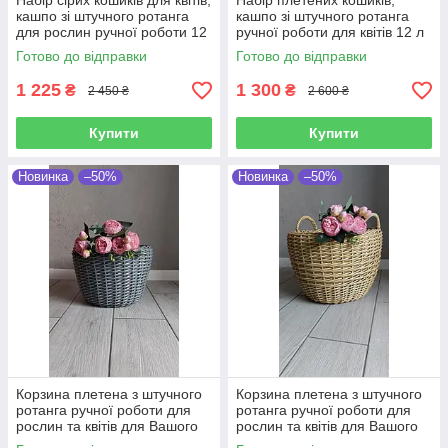
Набір сірих кошиків для квітів,
Набір плетених кошиків,
кашпо зі штучного ротанга
кашпо зі штучного ротанга
для рослин ручної роботи 12
ручної роботи для квітів 12 л
л
Готово до відправки
Готово до відправки
1 225
1 300
₴
₴
2 450 ₴
2 600 ₴
Купити
Купити
Новинка
–50%
Новинка
–50%
Корзина плетена з штучного
Корзина плетена з штучного
ротанга ручної роботи для
ротанга ручної роботи для
рослин та квітів для Вашого
рослин та квітів для Вашого
саду 20 л
саду 20 л