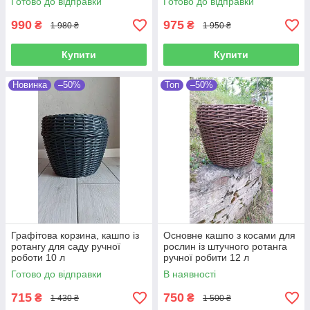
Готово до відправки
Готово до відправки
990
975
₴
₴
1 980 ₴
1 950 ₴
Купити
Купити
Новинка
–50%
Топ
–50%
Графітова корзина, кашпо із
Основне кашпо з косами для
ротангу для саду ручної
рослин із штучного ротанга
роботи 10 л
ручної робити 12 л
Готово до відправки
В наявності
715
750
₴
₴
1 430 ₴
1 500 ₴