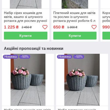
Набір сірих кошиків для
Плетений кошик для квітів
Корз
квітів, кашпо зі штучного
та рослин із штучного
штуч
ротанга для рослин ручної
ротанга ручної роботи 6 л
робо
роботи 12 л
квіт
1 225
650
990
₴
₴
2 450 ₴
1 300 ₴
л
Купити
Купити
Акційні пропозиції та новинки
Новинка
–50%
Новинка
–50%