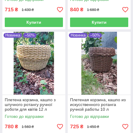
715
840
₴
₴
1 430 ₴
1 680 ₴
Купити
Купити
Новинка
–50%
Новинка
–50%
Плетена корзина, кашпо з
Плетеная корзина, кашпо из
штучного ротангу ручної
искусственного ротанга
роботи для квітів 12 л
ручной работы 10 л
Готово до відправки
Готово до відправки
780
725
₴
₴
1 560 ₴
1 450 ₴