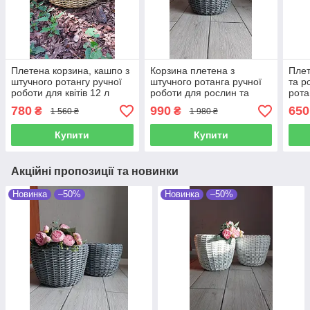
Плетена корзина, кашпо з
Корзина плетена з
Плет
штучного ротангу ручної
штучного ротанга ручної
та р
роботи для квітів 12 л
роботи для рослин та
рота
квітів для Вашого саду 20
780
990
650
₴
₴
1 560 ₴
1 980 ₴
л
Купити
Купити
Акційні пропозиції та новинки
Новинка
–50%
Новинка
–50%