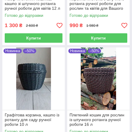
кашпо зі штучного ротанга
ротанга ручної роботи для
ручної роботи для квітів 12 л
рослин та квітів для Вашого
саду 20 л
Готово до відправки
Готово до відправки
1 300
990
₴
₴
2 600 ₴
1 980 ₴
Купити
Купити
Новинка
–50%
Новинка
–50%
Графітова корзина, кашпо із
Плетений кошик для рослин
ротангу для саду ручної
із штучного ротанга ручної
роботи 10 л
роботи 16 л
Готово до відправки
Готово до відправки