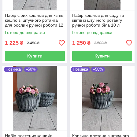
Набір сірих кошиків для квітів,
Набір кошиків для саду та
кашпо зі штучного ротанга
квітів із штучного ротангу
для рослин ручної роботи 12
ручної роботи біла 10 л
л
Готово до відправки
Готово до відправки
1 225
1 250
₴
₴
2 450 ₴
2 500 ₴
Купити
Купити
Новинка
–50%
Новинка
–50%
Набір плетених кошиків,
Корзина плетена з штучного