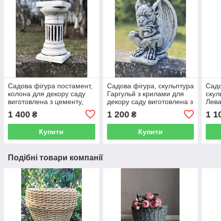
Садова фігура постамент,
Садова фігура, скульптура
Садо
колона для декору саду
Гаргульй з крилами для
скул
виготовлена ​​з цементу,
декору саду виготовлена ​​з
Лева
ручної роботи 39 см
цементу, ручної роботи 28
цеме
1 400
1 200
1 1
₴
₴
см
см
Купити
Купити
Подібні товари компанії