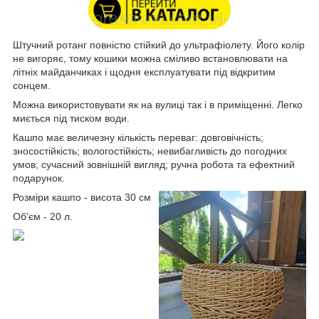
Штучний ротанг повністю стійкий до ультрафіолету. Його колір
не вигоряє, тому кошики можна сміливо встановлювати на
літніх майданчиках і щодня експлуатувати під відкритим
сонцем.
Можна використовувати як на вулиці так і в приміщенні. Легко
миється під тиском води.
Кашпо має величезну кількість переваг: довговічність;
зносостійкість; вологостійкість; невибагливість до погодних
умов; сучасний зовнішній вигляд; ручна робота та ефектний
подарунок.
Розміри кашпо - висота 30 см
Об'єм - 20 л.