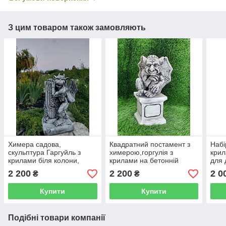
З цим товаром також замовляють
Химера садова,
Квадратний постамент з
Набі
скульптура Гаргуйль з
химерою,горгулія з
крил
крилами біля колони,
крилами на бетонній
для 
химера з арт-бетону 45 см
підставці сіро-чорного
робо
2 200
2 200
2 0
₴
₴
кольору ручного розпису
Купити
Купити
Подібні товари компанії