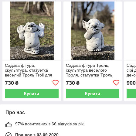
Садова фігура,
Садова фігура Троль,
Садо
скульптура, статуетка
скульптура веселого
сірі
веселий Троль Troll для
Троля, статуетка Троль
деко
декору виготовлена ​​з
Troll для саду, 22 см
ручн
730
730
900
₴
₴
цементу, ручної роботи 25
см
Купити
Купити
Про нас
97% позитивних з 66 відгуків за рік
Працює з 03.09.2020