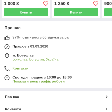
декору саду з цементу,
саду та подвір'я, ручної
ручн
1 000
1 250
900
₴
₴
ручної роботи 33 см
роботи 25 см
Купити
Купити
Про нас
97% позитивних з 66 відгуків за рік
Працює з 03.09.2020
м. Богуслав
Богуслав, Богуслав, Україна
Контакти
Сьогодні працює з 10:00 до 18:00
Показати весь графік роботи
Про нас
Контакти