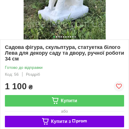
Садова фігура, скульптура, статуетка білого
Лева для декору саду та двору, ручної роботи
34 см
Готово до відправки
Код: 56
Роздріб
1 100
₴
Купити
або
Купити з