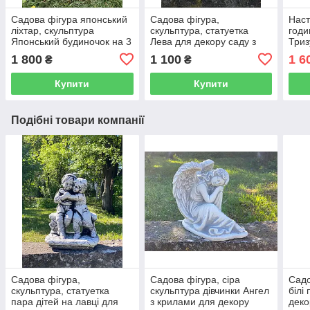
Садова фігура японський
Садова фігура,
Наст
ліхтар, скульптура
скульптура, статуетка
годи
Японський будиночок на 3
Лева для декору саду з
Триз
дахи, скульптура в
цементу, ручної роботи 34
робо
1 800
1 100
1 6
₴
₴
японському стилі, 46 см
см
Купити
Купити
Подібні товари компанії
Садова фігура,
Садова фігура, сіра
Садо
скульптура, статуетка
скульптура дівчинки Ангел
білі
пара дітей на лавці для
з крилами для декору
деко