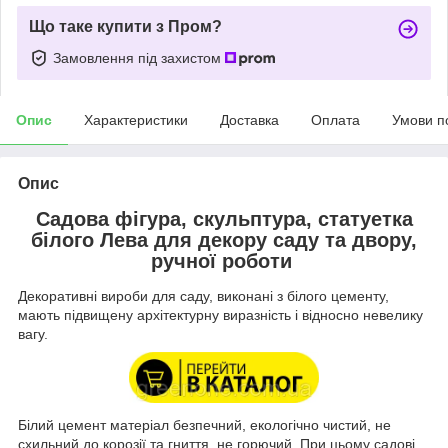
Що таке купити з Пром?
Замовлення під захистом
Опис
Характеристики
Доставка
Оплата
Умови п
Опис
Садова фігура, скульптура, статуетка
білого Лева для декору саду та двору,
ручної роботи
Декоративні вироби для саду, виконані з білого цементу,
мають підвищену архітектурну виразність і відносно невелику
вагу.
Білий цемент матеріал безпечний, екологічно чистий, не
схильний до корозії та гниття, не горючий. При цьому садові