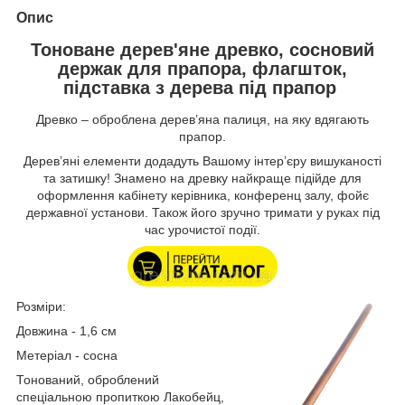
Опис
Тоноване дерев'яне древко, сосновий
держак для прапора, флагшток,
підставка з дерева під прапор
Древко – оброблена дерев’яна палиця, на яку вдягають
прапор.
Дерев’яні елементи додадуть Вашому інтер’єру вишуканості
та затишку! Знамено на древку найкраще підійде для
оформлення кабінету керівника, конференц залу, фойє
державної установи. Також його зручно тримати у руках під
час урочистої події.
Розміри:
Довжина - 1,6 см
Метеріал - сосна
Тонований, оброблений
спеціальною пропиткою Лакобейц,