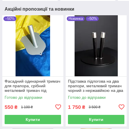
Акційні пропозиції та новинки
–50%
Новинка
–50%
Фасадний одинарний тримач
Підставка підлогова на два
для прапора, срібний
прапори, металевий тримач
металевий тримач під
чорний з нержавійкою на два
флагшток 18х14х2.8 см
прапори
Готово до відправки
Готово до відправки
550
1 750
₴
₴
1 100 ₴
3 500 ₴
Купити
Купити