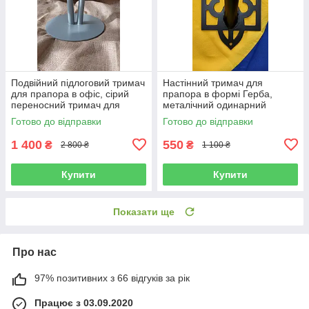
Подвійний підлоговий тримач
Настінний тримач для
для прапора в офіс, сірий
прапора в формі Герба,
переносний тримач для
металічний одинарний
прапора в приміщення,
тримач під флагшток чорно-
Готово до відправки
Готово до відправки
підставка подвійна для
матовий в формі Тризуба,
прапора
27,5х16,5 см
1 400
550
₴
₴
2 800 ₴
1 100 ₴
Купити
Купити
Показати ще
Про нас
97% позитивних з 66 відгуків за рік
Працює з 03.09.2020