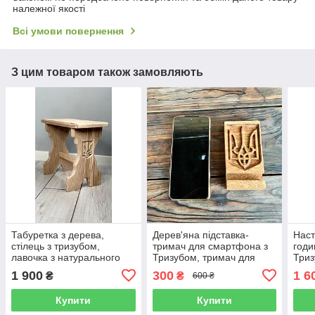
належної якості
Всі умови повернення
З цим товаром також замовляють
Табуретка з дерева,
Дерев'яна підставка-
Наст
стілець з тризубом,
тримач для смартфона з
годи
лавочка з натурального
Тризубом, тримач для
Триз
дерева, висотою 25 см
телефону, ручної роботи
робо
1 900
300
1 6
₴
₴
600 ₴
Купити
Купити