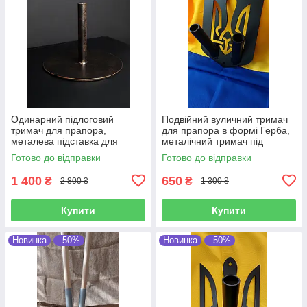
Одинарний підлоговий
Подвійний вуличний тримач
тримач для прапора,
для прапора в формі Герба,
металева підставка для
металічний тримач під
прапора колір платина
флагшток в формі Тризуба,
Готово до відправки
Готово до відправки
діаметр 31 см
29х20,5 см
1 400
650
₴
₴
2 800 ₴
1 300 ₴
Купити
Купити
Новинка
–50%
Новинка
–50%