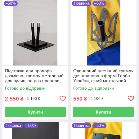
–50%
Новинка
–50%
Підставка для прапора
Одинарний настінний тримач
двомісна, тримач металевий
для прапора в формі Герба
для вулиці на два прапори,
України, сірий металічний
важка металева підставка
тримач під флагшток в формі
Готово до відправки
Готово до відправки
для прапора колір чорний
Тризуба, 27,5х16,5 см
2 550
550
₴
₴
5 100 ₴
1 100 ₴
Купити
Купити
Новинка
–50%
Новинка
–50%