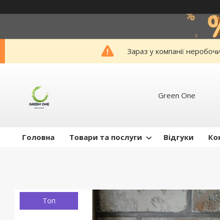
Зараз у компанії неробоч
Green One
Головна
Товари та послуги
Відгуки
Ко
Топ