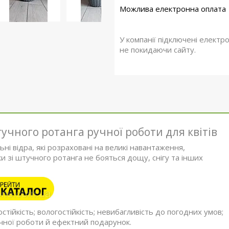
У компанії підключені електр
не покидаючи сайту.
учного ротанга ручної роботи для квітів
ні відра, які розраховані на великі навантаження,
ки зі штучного ротанга не бояться дощу, снігу та інших
стійкість; вологостійкість; невибагливість до погодних умов;
учної роботи й ефектний подарунок.