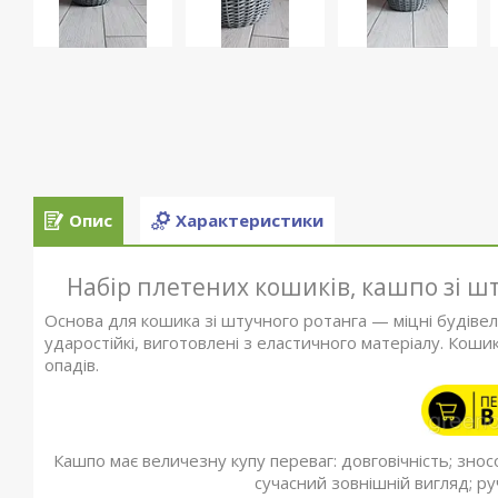
Опис
Характеристики
Набір плетених кошиків, кашпо зі шт
Основа для кошика зі штучного ротанга — міцні будівель
ударостійкі, виготовлені з еластичного матеріалу. Коши
опадів.
Кашпо має величезну купу переваг: довговічність; зносо
сучасний зовнішній вигляд; р