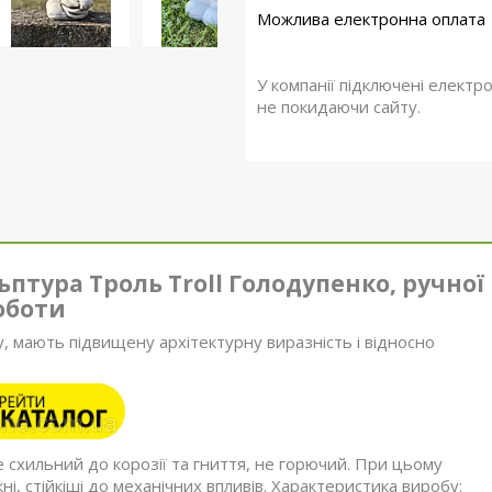
У компанії підключені електр
не покидаючи сайту.
ьптура Троль Troll Голодупенко, ручної
оботи
у, мають підвищену архітектурну виразність і відносно
е схильний до корозії та гниття, не горючий. При цьому
і, стійкіші до механічних впливів. Характеристика виробу: