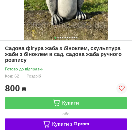
Садова фігура жаба з біноклем, скульптура
жаби з біноклем в сад, садова жаба ручного
розпису
Готово до відправки
Код: 62
Роздріб
800
₴
Купити
або
Купити з