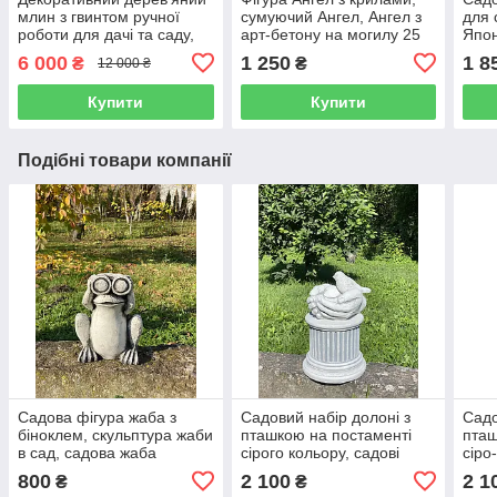
млин з гвинтом ручної
сумуючий Ангел, Ангел з
для 
роботи для дачі та саду,
арт-бетону на могилу 25
Япон
висота 160 см
см
дахи
6 000
1 250
1 8
₴
₴
12 000 ₴
Купити
Купити
Подібні товари компанії
Садова фігура жаба з
Садовий набір долоні з
Садо
біноклем, скульптура жаби
пташкою на постаменті
пташ
в сад, садова жаба
сірого кольору, садові
сіро
ручного розпису
скульптури руки на
садо
800
2 100
2 1
₴
₴
підставці ручного розпису
підс