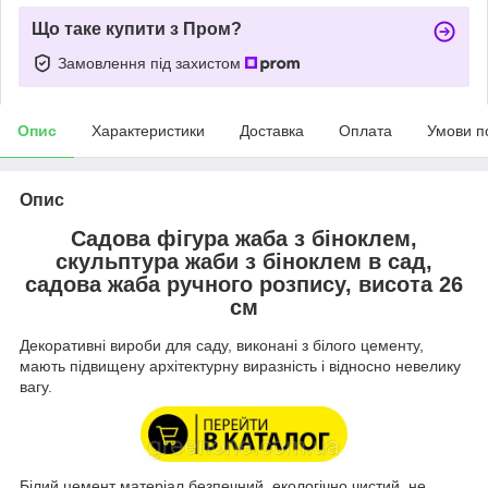
Що таке купити з Пром?
Замовлення під захистом
Опис
Характеристики
Доставка
Оплата
Умови п
Опис
Садова фігура жаба з біноклем,
скульптура жаби з біноклем в сад,
садова жаба ручного розпису, висота 26
см
Декоративні вироби для саду, виконані з білого цементу,
мають підвищену архітектурну виразність і відносно невелику
вагу.
Білий цемент матеріал безпечний, екологічно чистий, не