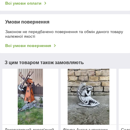
Всі умови оплати
Умови повернення
Законом не передбачено повернення та обмін даного товару
належної якості
Всі умови повернення
З цим товаром також замовляють
Декоративний дерев'яний
Фігура Ангел з крилами,
Садо