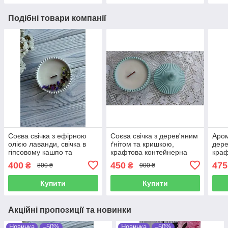
Подібні товари компанії
Соєва свічка з ефірною
Соєва свічка з дерев'яним
Аром
олією лаванди, свічка в
ґнітом та кришкою,
дере
гіпсовому кашпо та
крафтова контейнерна
краф
дерев’яний ґнітом,
свічка гіпсовому кашпо
свіч
400
450
475
₴
₴
800 ₴
900 ₴
крафтова соєва свічка без
м'ятного кольору ручної
криш
кришки
роботи
кашп
Купити
Купити
Акційні пропозиції та новинки
Новинка
–50%
Новинка
–50%