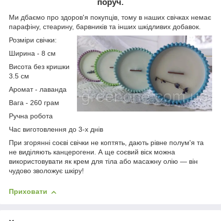
поруч.
Ми дбаємо про здоров'я покупців, тому в наших свічках немає
парафіну, стеарину, барвників та інших шкідливих добавок.
Розміри свічки:
Ширина - 8 см
Висота без кришки
3.5 см
Аромат - лаванда
Вага - 260 грам
Ручна робота
Час виготовлення до 3-х днів
При згорянні соєві свічки не коптять, дають рівне полум'я та
не виділяють канцерогени. А ще соєвий віск можна
використовувати як крем для тіла або масажну олію — він
чудово зволожує шкіру!
Приховати