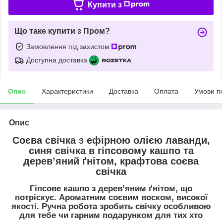
Купити з
Що таке купити з Пром?
Замовлення під захистом
Доступна доставка
Опис
Характеристики
Доставка
Оплата
Умови п
Опис
Соєва свічка з ефірною олією лаванди,
синя свічка в гіпсовому кашпо та
дерев’яний ґнітом, крафтова соєва
свічка
Гіпсове кашпо з дерев’яним ґнітом, що
потріскує. Ароматним соєвим воском, високої
якості. Ручна робота зробить свічку особливою
для тебе чи гарним подарунком для тих хто