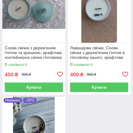
Соєва свічка з дерев'яним
Лавандова свічка, Соєва
ґнітом та кришкою, крафтова
свічка з дерев'яним ґнітом в
контейнерна свічка гіпсовому
гіпсовому кашпо, крафтова
кашпо м'ятного кольору
свічка з ефірною олією
В наявності
В наявності
ручної роботи
лаванди
450
400
₴
₴
900 ₴
800 ₴
Купити
Купити
Новинка
–50%