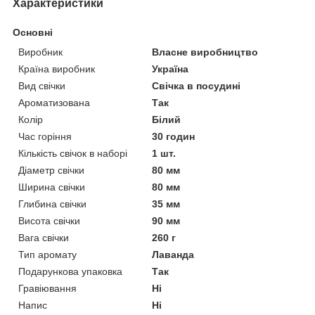
Характеристики
Основні
Виробник
Власне виробництво
Країна виробник
Україна
Вид свічки
Свічка в посудині
Ароматизована
Так
Колір
Білий
Час горіння
30 годин
Кількість свічок в наборі
1 шт.
Діаметр свічки
80 мм
Ширина свічки
80 мм
Глибина свічки
35 мм
Висота свічки
90 мм
Вага свічки
260 г
Тип аромату
Лаванда
Подарункова упаковка
Так
Гравіювання
Ні
Напис
Ні