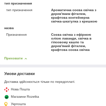
тип призначення
тип призначення
Ароматична соєва свічка з
дерев'яним фітилем,
крафтова контейнерна
свічка-шкатулка з кришкою
назва
Призначення
Соєва свічка з ефірною
олією лаванди, свічка в
гіпсовому кашпо та
дерев'яний фітилем,
крафтова соєва свічка
Приховати
Умови доставки
Доставка здійснюється тільки по передоплаті.
Нова Пошта
Магазини Rozetka
Укрпошта