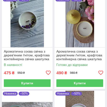
Ароматична соєва свічка з
Ароматична соєва свічка з
дерев'яним ґнітом, крафтова
дерев'яним ґнітом, крафтова
контейнерна свічка шкатулка
контейнерна свічка шкатулка
з кришкоюв гіпсовому кашпо
з кришкоюв гіпсовому кашпо
В наявності
Готово до відправки
зеленого кольору
м'ятного кольору
475
490
₴
₴
950 ₴
980 ₴
Купити
Купити
Новинка
–50%
Новинка
–50%