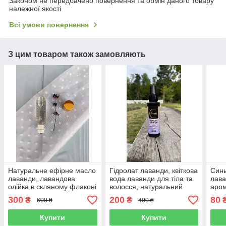
Законом не передбачено повернення та обмін даного товару
належної якості
Всі умови повернення
З цим товаром також замовляють
Натуральне ефірне масло
Гідролат лаванди, квіткова
Синь
лаванди, лавандова
вода лаванди для тіла та
лава
олійка в скляному флаконі
волосся, натуральний
аро
роллері, олія лаванди
тонік для лиця 100 мл
лава
300
200
80
₴
₴
600 ₴
400 ₴
лікарської, 6 мл
лава
орга
Купити
Купити