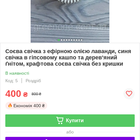
Соєва свічка з ефірною олією лаванди, синя
свічка в гіпсовому кашпо та дерев’яний
ґнітом, крафтова соєва свічка без кришки
В наявності
Код: 5
Роздріб
400
₴
800 ₴
Економія
400 ₴
Купити
або