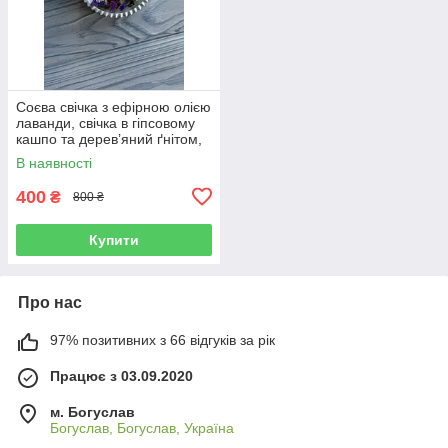
Соєва свічка з ефірною олією
лаванди, свічка в гіпсовому
кашпо та дерев’яний ґнітом,
крафтова соєва свічка без
В наявності
кришки
400
₴
800 ₴
Купити
Про нас
97% позитивних з 66 відгуків за рік
Працює з 03.09.2020
м. Богуслав
Богуслав, Богуслав, Україна