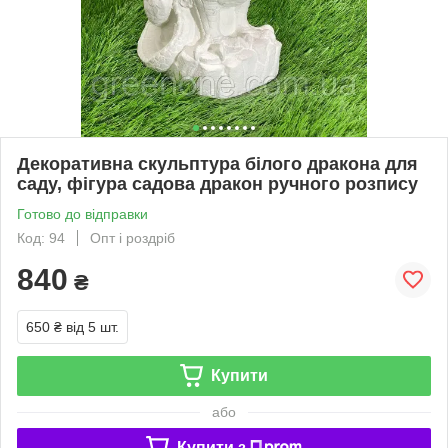
Декоративна скульптура білого дракона для
саду, фігура садова дракон ручного розпису
Готово до відправки
Код: 94
Опт і роздріб
840
₴
650 ₴
від 5 шт.
Купити
або
Купити з