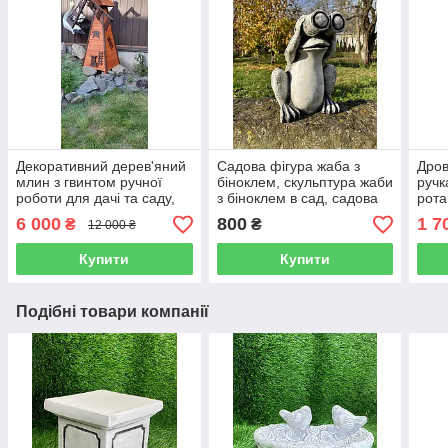
Декоративний дерев'яний
Садова фігура жаба з
Дров
млин з гвинтом ручної
біноклем, скульптура жаби
ручк
роботи для дачі та саду,
з біноклем в сад, садова
рота
висота 160 см
жаба ручного розпису
л
6 000
800
1 7
₴
₴
12 000 ₴
Купити
Купити
Подібні товари компанії