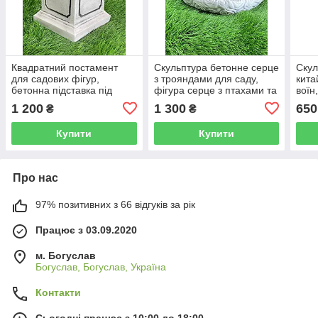
Квадратний постамент
Скульптура бетонне серце
Скул
для садових фігур,
з трояндами для саду,
кита
бетонна підставка під
фігура серце з птахами та
воїн
скульптури сіро-чорного
квітами троянд сірого
фігу
1 200
1 300
650
₴
₴
кольору ручного розпису
кольору ручного розпису
сіро
ручн
Купити
Купити
Про нас
97% позитивних з 66 відгуків за рік
Працює з 03.09.2020
м. Богуслав
Богуслав, Богуслав, Україна
Контакти
Сьогодні працює з 10:00 до 18:00