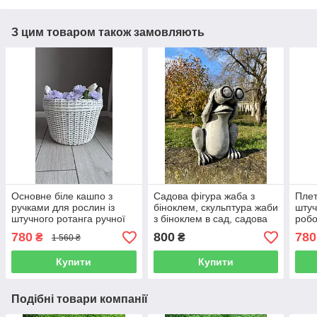
З цим товаром також замовляють
Основне біле кашпо з
Садова фігура жаба з
Плет
ручками для рослин із
біноклем, скульптура жаби
штуч
штучного ротанга ручної
з біноклем в сад, садова
робо
робити 12 л
жаба ручного розпису
780
800
780
₴
₴
1 560 ₴
Купити
Купити
Подібні товари компанії