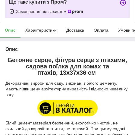
Що таке купити з Пром?
Замовлення під захистом
Опис
Характеристики
Доставка
Оплата
Умови п
Опис
Бетонне серце, фігура серце з птахами,
садова поїлка для комах та
птахів, 13х37х36 см
Декоративні вироби для саду, виконані з білого цементу,
мають підвищену архітектурну виразність і відносно невелику
вагу.
Білий цемент матеріал безпечний, екологічно чистий, не
схильний до корозії та гниття, не горючий. При цьому садові
скульптури виходять морозостійкі, водонепроникні, стійкіші до