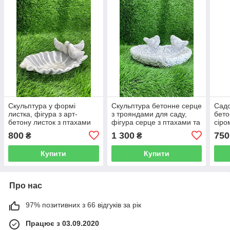
Скульптура у формі
Скульптура бетонне серце
Садо
листка, фігура з арт-
з трояндами для саду,
бето
бетону листок з птахами
фігура серце з птахами та
сіро
квітами троянд сірого
см
800
1 300
750
₴
₴
кольору ручного розпису
Купити
Купити
Про нас
97% позитивних з 66 відгуків за рік
Працює з 03.09.2020