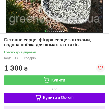
Бетонне серце, фігура серце з птахами,
садова поїлка для комах та птахів
Готово до відправки
Код: 103
Роздріб
1 300
₴
Купити
або
Купити з