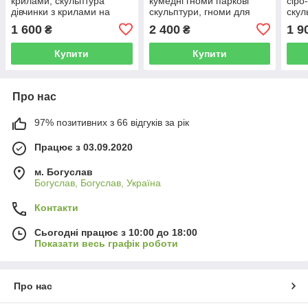
крилами, скульптура
кумедні гноми паркові
сіро
дівчинки з крилами на
скульптури, гноми для
скул
колінах садово-паркова
саду сіро-чорного кольору
ручн
1 600
2 400
1 9
₴
₴
статуетка сіро-чорного
кольору ручного
Купити
Купити
Про нас
97% позитивних з 66 відгуків за рік
Працює з 03.09.2020
м. Богуслав
Богуслав, Богуслав, Україна
Контакти
Сьогодні працює з 10:00 до 18:00
Показати весь графік роботи
Про нас