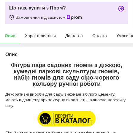
Що таке купити з Пром?
Замовлення під захистом
Опис
Характеристики
Доставка
Оплата
Умови п
Опис
Фігура пара садових гномів з діжкою,
кумедні паркові скульптури гномів,
набір гномів для саду сіро-чорного
кольору ручної роботи
Декоративні вироби для саду, виконані з білого цементу,
мають підвищену архітектурну виразність і відносно невелику
вагу.
Білий цемент матеріал безпечний, екологічно чистий, не