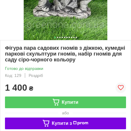
Фігура пара садових гномів з діжкою, кумедні
паркові скульптури гномів, набір гномів для
саду сіро-чорного кольору
Готово до відправки
Код: 129
Роздріб
1 400
₴
Купити
або
Купити з