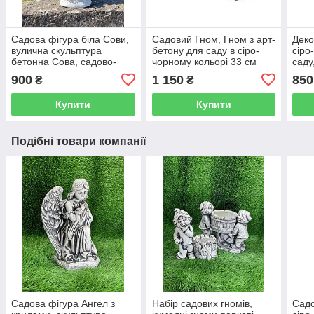
Садова фігура біла Сови,
Садовий Гном, Гном з арт-
Деко
вулична скульптура
бетону для саду в сіро-
сіро
бетонна Сова, садово-
чорному кольорі 33 см
саду
паркова пташка ручної
драк
900
1 150
850
₴
₴
роботи
Купити
Купити
Подібні товари компанії
Садова фігура Ангел з
Набір садових гномів,
Садо