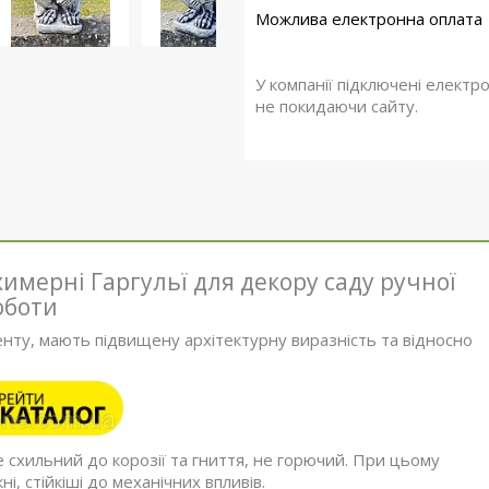
У компанії підключені електр
не покидаючи сайту.
химерні Гаргульї для декору саду ручної
оботи
енту, мають підвищену архітектурну виразність та відносно
е схильний до корозії та гниття, не горючий. При цьому
, стійкіші до механічних впливів.