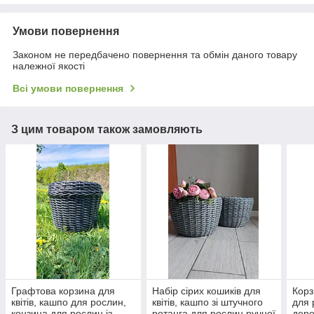
Умови повернення
Законом не передбачено повернення та обмін даного товару
належної якості
Всі умови повернення
З цим товаром також замовляють
Графтова корзина для
Набір сірих кошиків для
Корз
квітів, кашпо для рослин,
квітів, кашпо зі штучного
для 
конзина для рослин із
ротанга для рослин ручної
дере