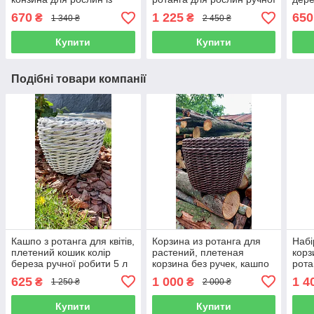
ротангу для саду ручної
роботи 12 л
росл
670
1 225
650
₴
₴
1 340 ₴
2 450 ₴
роботи 10 л
ручн
Купити
Купити
Подібні товари компанії
Кашпо з ротанга для квітів,
Корзина из ротанга для
Набі
плетений кошик колір
растений, плетеная
корз
береза ручної робити 5 л
корзина без ручек, кашпо
рота
из ротанга цвет темно-
625
1 000
1 4
₴
₴
1 250 ₴
2 000 ₴
коричневый, объем 20 л
Купити
Купити