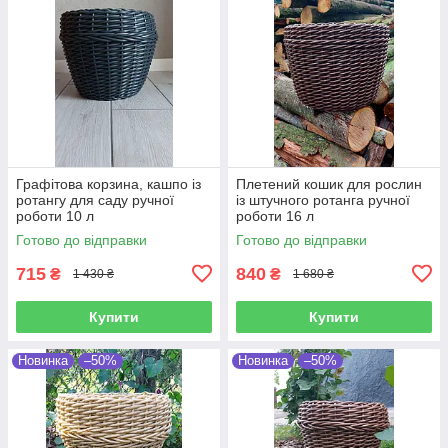
Графітова корзина, кашпо із
Плетений кошик для рослин
ротангу для саду ручної
із штучного ротанга ручної
роботи 10 л
роботи 16 л
Готово до відправки
Готово до відправки
715
840
₴
₴
1 430 ₴
1 680 ₴
Купити
Купити
Новинка
–50%
Новинка
–50%