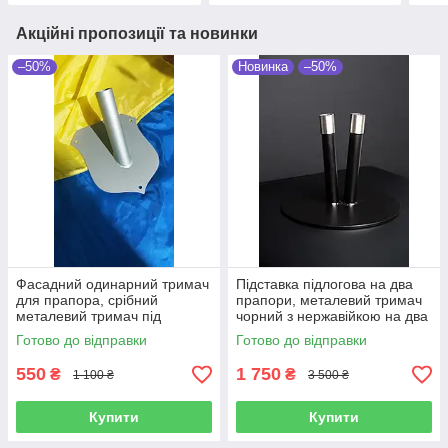
Акційні пропозиції та новинки
–50%
Новинка
–50%
Фасадний одинарний тримач
Підставка підлогова на два
для прапора, срібний
прапори, металевий тримач
металевий тримач під
чорний з нержавійкою на два
флагшток 18х14х2.8 см
прапори
Готово до відправки
Готово до відправки
550
1 750
₴
₴
1 100 ₴
3 500 ₴
Купити
Купити