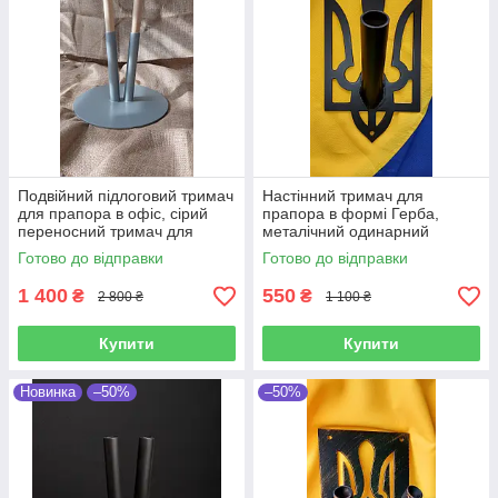
Подвійний підлоговий тримач
Настінний тримач для
для прапора в офіс, сірий
прапора в формі Герба,
переносний тримач для
металічний одинарний
прапора в приміщення,
тримач під флагшток чорно-
Готово до відправки
Готово до відправки
підставка подвійна для
матовий в формі Тризуба,
прапора
27,5х16,5 см
1 400
550
₴
₴
2 800 ₴
1 100 ₴
Купити
Купити
Новинка
–50%
–50%