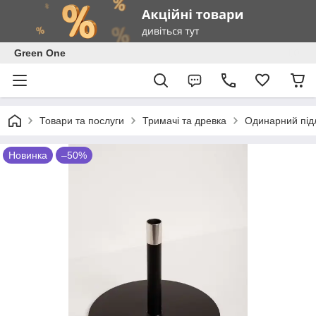
Green One
Товари та послуги
Тримачі та древка
Одинарний підл
Новинка
–50%