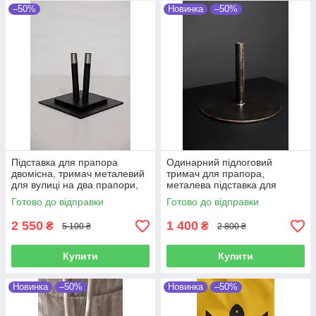
–50%
Новинка
–50%
Підставка для прапора
Одинарний підлоговий
двомісна, тримач металевий
тримач для прапора,
для вулиці на два прапори,
металева підставка для
важка металева підставка
прапора колір платина
Готово до відправки
Готово до відправки
для прапора колір чорний
діаметр 31 см
2 550
1 400
₴
₴
5 100 ₴
2 800 ₴
Купити
Купити
Новинка
–50%
Новинка
–50%