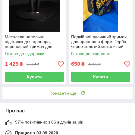
Металева напольна
Подвійний вуличний тримач
підставка для прапора,
для прапора в формі Герба,
переносний тримач для
чорно-золотий металічний
прапора, колір чорний
тримач під флагшток в формі
Готово до відправки
Готово до відправки
матовий діаметр 31 см
Тризуба, 29х20,5 см
1 425
650
₴
₴
2 850 ₴
1 300 ₴
Купити
Купити
Показати ще
Про нас
97% позитивних з 66 відгуків за рік
Працює з 03.09.2020