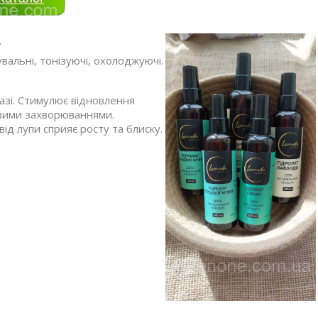
.
увальні, тонізуючі, охолоджуючі.
азі. Стимулює відновлення
овими захворюваннями.
ід лупи сприяє росту та блиску.