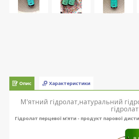
Опис
Характеристики
М'ятний гідролат,натуральний гідр
гідролат
Гідролат перцевої м’яти - продукт парової дист