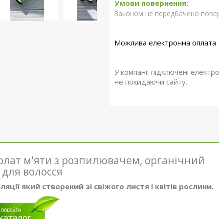
Законом не передбачено повер
У компанії підключені електр
не покидаючи сайту.
олат м'яти з розпилювачем, органічний
 для волосся
иляції який створений
зі свіжого листя і квітів рослини.