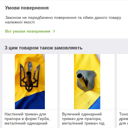
Умови повернення
Законом не передбачено повернення та обмін даного товару
належної якості
Всі умови повернення
З цим товаром також замовляють
Настінний тримач для
Вуличний одинарний
Тоно
прапора в формі Герба,
тримач для прапора,
древ
металічний одинарний
металічний тримач під
для 
тримач під флагшток в
флагшток 18х14х2.8 см
підс