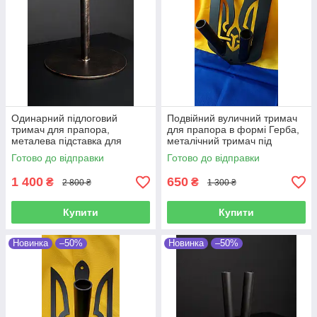
Одинарний підлоговий
Подвійний вуличний тримач
тримач для прапора,
для прапора в формі Герба,
металева підставка для
металічний тримач під
прапора колір платина
флагшток в формі Тризуба,
Готово до відправки
Готово до відправки
діаметр 31 см
29х20,5 см
1 400
650
₴
₴
2 800 ₴
1 300 ₴
Купити
Купити
Новинка
–50%
Новинка
–50%