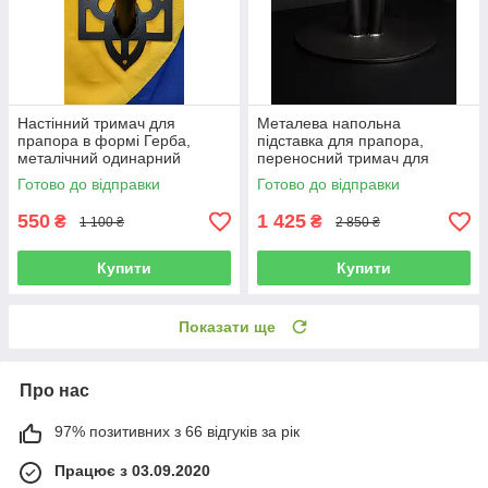
Настінний тримач для
Металева напольна
прапора в формі Герба,
підставка для прапора,
металічний одинарний
переносний тримач для
тримач під флагшток чорно-
прапора, колір чорний
Готово до відправки
Готово до відправки
матовий в формі Тризуба,
матовий діаметр 31 см
27,5х16,5 см
550
1 425
₴
₴
1 100 ₴
2 850 ₴
Купити
Купити
Показати ще
Про нас
97% позитивних з 66 відгуків за рік
Працює з 03.09.2020