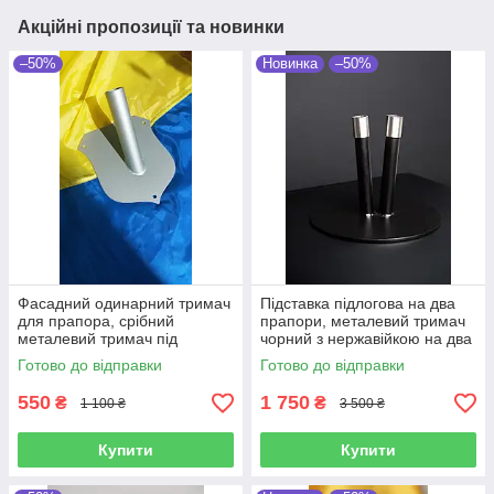
Акційні пропозиції та новинки
–50%
Новинка
–50%
Фасадний одинарний тримач
Підставка підлогова на два
для прапора, срібний
прапори, металевий тримач
металевий тримач під
чорний з нержавійкою на два
флагшток 18х14х2.8 см
прапори
Готово до відправки
Готово до відправки
550
1 750
₴
₴
1 100 ₴
3 500 ₴
Купити
Купити