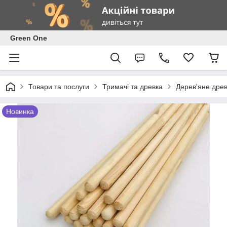
Green One
Товари та послуги
Тримачі та древка
Дерев'яне древ
Новинка