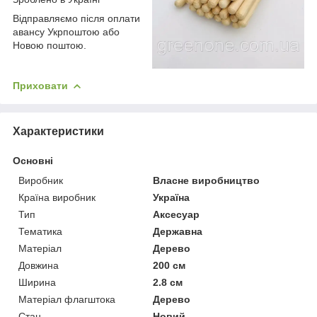
Відправляємо після оплати
авансу Укрпоштою або
Новою поштою.
Приховати
Характеристики
Основні
Виробник
Власне виробництво
Країна виробник
Україна
Тип
Аксесуар
Тематика
Державна
Матеріал
Дерево
Довжина
200 см
Ширина
2.8 см
Матеріал флагштока
Дерево
Стан
Новий