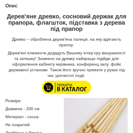
Опис
Дерев'яне древко, сосновий держак для
прапора, флагшток, підставка з дерева
під прапор
Древко – оброблена дерев’яна палиця, на яку вдягають
прапор.
Дерев’яні елементи додадуть Вашому інтер’єру вишуканості
та затишку! Знамено на древку найкраще підійде для
оформлення кабінету керівника, конференц залу, фойє
державної установи. Також його зручно тримати у руках під
час урочистої події.
Розміри:
Довжина - 200 см
Метеріал - сосна
Не покритий
Зроблено в Україні