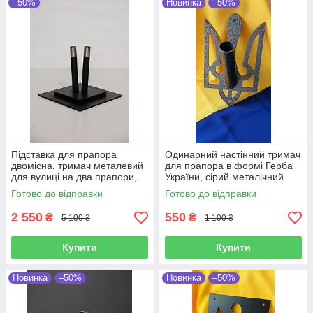
–50%
Новинка
–50%
Підставка для прапора
Одинарний настінний тримач
двомісна, тримач металевий
для прапора в формі Герба
для вулиці на два прапори,
України, сірий металічний
важка металева підставка
тримач під флагшток в формі
Готово до відправки
Готово до відправки
для прапора колір чорний
Тризуба, 27,5х16,5 см
2 550
550
₴
₴
5 100 ₴
1 100 ₴
Купити
Купити
Новинка
–50%
Новинка
–50%