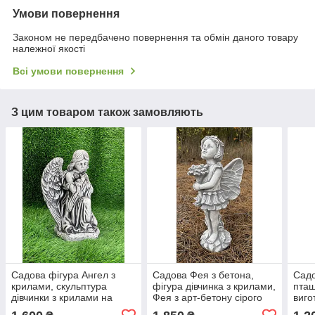
Умови повернення
Законом не передбачено повернення та обмін даного товару
належної якості
Всі умови повернення
З цим товаром також замовляють
Садова фігура Ангел з
Садова Фея з бетона,
Садо
крилами, скульптура
фігура дівчинка з крилами,
пташ
дівчинки з крилами на
Фея з арт-бетону сірого
виго
колінах садово-паркова
кольору, висота 49 см
ручн