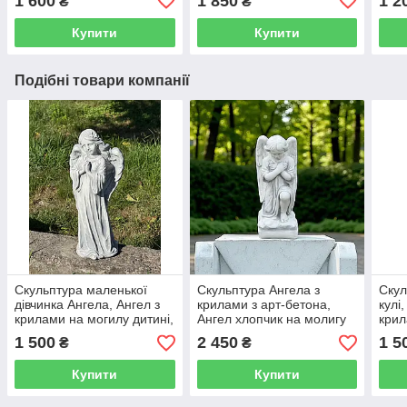
1 600
1 850
1 2
₴
₴
статуетка сіро-чорного
кольору ручного
Купити
Купити
Подібні товари компанії
Скульптура маленької
Скульптура Ангела з
Скул
дівчинка Ангела, Ангел з
крилами з арт-бетона,
кулі
крилами на могилу дитині,
Ангел хлопчик на молигу
крил
бетонний Ангел на
воїна, Ангел на
суму
1 500
2 450
1 5
₴
₴
пам’ятник 42 см
постаменті 53 см
моги
Купити
Купити