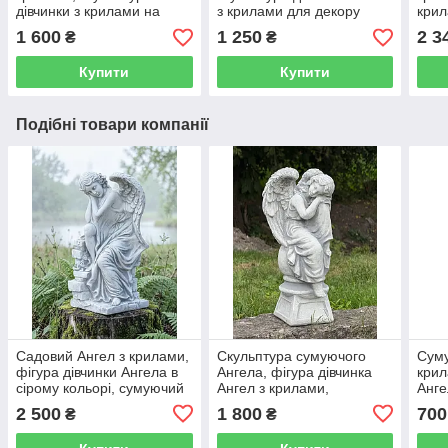
дівчинки з крилами на
з крилами для декору
крил
колінах садово-паркова
саду та подвір'я, ручної
Анге
1 600
1 250
2 3
₴
₴
статуетка сіро-чорного
роботи 25 см
чорн
кольору ручного
Купити
Купити
Подібні товари компанії
Садовий Ангел з крилами,
Скульптура сумуючого
Суму
фігура дівчинки Ангела в
Ангела, фігура дівчинка
крил
сірому кольорі, сумуючий
Ангел з крилами,
Анге
Ангел на могилу 43 см
статуетка на цвинтар
бето
2 500
1 800
700
₴
₴
Ангел на постаменті 41 см
моли