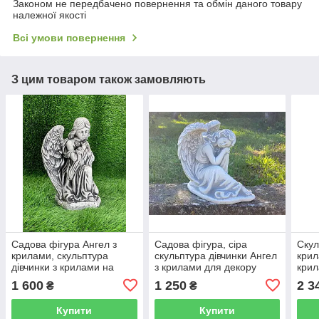
Законом не передбачено повернення та обмін даного товару
належної якості
Всі умови повернення
З цим товаром також замовляють
Садова фігура Ангел з
Садова фігура, сіра
Скул
крилами, скульптура
скульптура дівчинки Ангел
крил
дівчинки з крилами на
з крилами для декору
крил
колінах садово-паркова
саду та подвір'я, ручної
Анге
1 600
1 250
2 3
₴
₴
статуетка сіро-чорного
роботи 25 см
чорн
кольору ручного
Купити
Купити