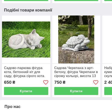
Подібні товари компанії
Садово-паркова фігура
Садова Черепаха з арт-
Набі
кота, бетонний кіт для
бетону, фігура Черепахи в
куме
саду, фігурка сірого кота
сірому кольорі, висота 13
скул
для дачі
см
саду
650
750
2 4
₴
₴
Купити
Купити
Про нас