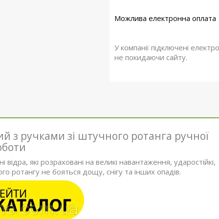
У компанії підключені електр
не покидаючи сайту.
й з ручками зі штучного ротанга ручної
оботи
і відра, які розраховані на великі навантаження, ударостійкі,
го ротангу не бояться дощу, снігу та інших опадів.