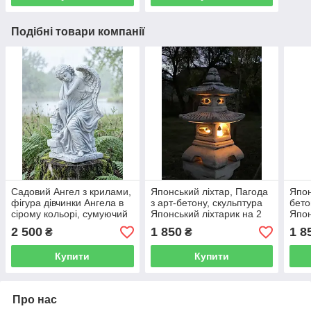
Подібні товари компанії
Садовий Ангел з крилами,
Японський ліхтар, Пагода
Япон
фігура дівчинки Ангела в
з арт-бетону, скульптура
бето
сірому кольорі, сумуючий
Японський ліхтарик на 2
Япон
Ангел на могилу 43 см
дахи, ліхтарик в
дахи
2 500
1 850
1 8
₴
₴
японському стилі, 40 см
япон
Купити
Купити
Про нас