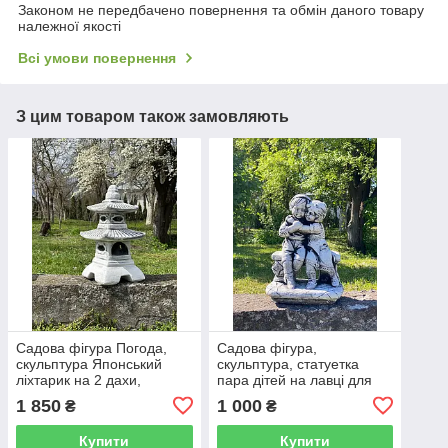
Законом не передбачено повернення та обмін даного товару
належної якості
Всі умови повернення
З цим товаром також замовляють
Садова фігура Погода,
Садова фігура,
скульптура Японський
скульптура, статуетка
ліхтарик на 2 дахи,
пара дітей на лавці для
ліхтарик в японському
декору саду з цементу,
1 850
1 000
₴
₴
стилі, 40 см
ручної роботи 33 см
Купити
Купити